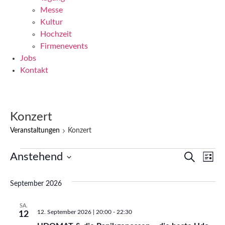
Messe
Kultur
Hochzeit
Firmenevents
Jobs
Kontakt
Konzert
Veranstaltungen
Konzert
V
V
V
Anstehend
Suche
Liste
Datum
e
e
e
wählen.
September 2026
r
r
r
a
SA.
a
a
12. September 2026 | 20:00
-
22:30
12
n