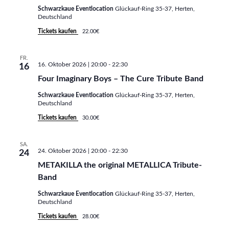
h
Schwarzkaue Eventlocation
Glückauf-Ring 35-37, Herten,
u
Deutschland
t
c
Tickets kaufen
22.00€
e
h
n
FR.
16. Oktober 2026 | 20:00
-
22:30
16
e
-
Four Imaginary Boys – The Cure Tribute Band
N
u
Schwarzkaue Eventlocation
Glückauf-Ring 35-37, Herten,
a
Deutschland
n
Tickets kaufen
30.00€
v
d
i
SA.
A
24. Oktober 2026 | 20:00
-
22:30
24
g
METAKILLA the original METALLICA Tribute-
n
a
Band
s
t
Schwarzkaue Eventlocation
Glückauf-Ring 35-37, Herten,
Deutschland
i
i
Tickets kaufen
28.00€
o
c