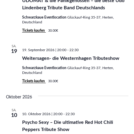
UDOMAT & die Panikgenossen – die beste Udo
n
n
s
Lindenberg Tribute Band Deutschlands
s
s
t
Schwarzkaue Eventlocation
Glückauf-Ring 35-37, Herten,
Deutschland
t
t
a
Tickets kaufen
30.00€
l
a
a
t
SA.
l
l
19. September 2026 | 20:00
-
22:30
19
u
Weitersagen- die Westernhagen Tributeshow
t
t
n
Schwarzkaue Eventlocation
Glückauf-Ring 35-37, Herten,
u
u
Deutschland
g
Tickets kaufen
30.00€
n
n
A
g
g
n
Oktober 2026
e
e
s
SA.
10. Oktober 2026 | 20:00
-
22:30
10
i
n
n
Psycho Sexy – Die ultimative Red Hot Chili
c
S
Peppers Tribute Show