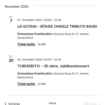
n
h
November 2026
t
SA.
07. November 2026 | 20:00
-
22:30
7
e
LA ULTIMA – BÖHSE ONKELZ TRIBUTE BAND
n
Schwarzkaue Eventlocation
Glückauf-Ring 35-37, Herten,
Deutschland
,
Tickets kaufen
30.00€
N
FR.
20. November 2026 | 20:00
-
22:30
a
20
TOBISEBITO – 30 Jahre, Jubiläumskonzert
v
Schwarzkaue Eventlocation
Glückauf-Ring 35-37, Herten,
Deutschland
i
Tickets kaufen
22.00€
g
a
Heute
Vera
Nächste
Veranstaltungen
Vorherige