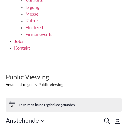
Konzerte
Tagung
Messe
Kultur
Hochzeit
Firmenevents
Jobs
Kontakt
Public Viewing
Veranstaltungen
Public Viewing
Es wurden keine Ergebnisse gefunden.
Hinweis
V
V
Anstehende
Suche
Liste