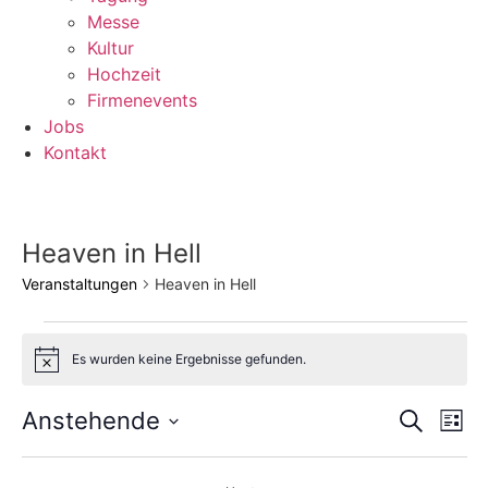
Messe
Kultur
Hochzeit
Firmenevents
Jobs
Kontakt
Heaven in Hell
Veranstaltungen
Heaven in Hell
V
Es wurden keine Ergebnisse gefunden.
Hinweis
e
r
V
V
Anstehende
Suche
Liste
Datum
e
a
e
wählen.