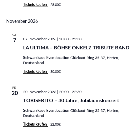
i
Tickets kaufen
28.00€
o
c
n
h
November 2026
t
SA.
07. November 2026 | 20:00
-
22:30
7
e
LA ULTIMA – BÖHSE ONKELZ TRIBUTE BAND
n
Schwarzkaue Eventlocation
Glückauf-Ring 35-37, Herten,
Deutschland
,
Tickets kaufen
30.00€
N
FR.
20. November 2026 | 20:00
-
22:30
a
20
TOBISEBITO – 30 Jahre, Jubiläumskonzert
v
Schwarzkaue Eventlocation
Glückauf-Ring 35-37, Herten,
Deutschland
i
Tickets kaufen
22.00€
g