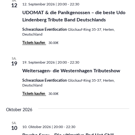
a
SA.
a
12. September 2026 | 20:00
-
22:30
12
n
UDOMAT & die Panikgenossen – die beste Udo
n
s
Lindenberg Tribute Band Deutschlands
s
t
Schwarzkaue Eventlocation
Glückauf-Ring 35-37, Herten,
Deutschland
t
a
Tickets kaufen
30.00€
l
a
t
SA.
l
19. September 2026 | 20:00
-
22:30
19
u
Weitersagen- die Westernhagen Tributeshow
t
n
Schwarzkaue Eventlocation
Glückauf-Ring 35-37, Herten,
u
Deutschland
g
Tickets kaufen
30.00€
n
A
g
n
Oktober 2026
e
s
SA.
10. Oktober 2026 | 20:00
-
22:30
10
i
n