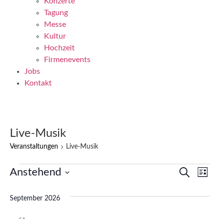
Konzerte
Tagung
Messe
Kultur
Hochzeit
Firmenevents
Jobs
Kontakt
Live-Musik
Veranstaltungen
Live-Musik
V
V
Anstehend
Suche
Liste
Datum
e
e
wählen.
September 2026
r
r