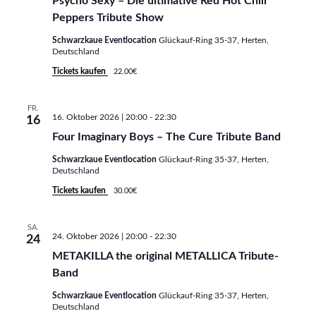
Psycho Sexy – Die ultimative Red Hot Chili
c
S
Peppers Tribute Show
h
Schwarzkaue Eventlocation
Glückauf-Ring 35-37, Herten,
u
Deutschland
t
c
Tickets kaufen
22.00€
e
h
n
FR.
16. Oktober 2026 | 20:00
-
22:30
16
e
-
Four Imaginary Boys – The Cure Tribute Band
N
u
Schwarzkaue Eventlocation
Glückauf-Ring 35-37, Herten,
a
Deutschland
n
Tickets kaufen
30.00€
v
d
i
SA.
A
24. Oktober 2026 | 20:00
-
22:30
24
g
METAKILLA the original METALLICA Tribute-
n
a
Band
s
t
Schwarzkaue Eventlocation
Glückauf-Ring 35-37, Herten,
Deutschland
i