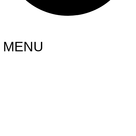
MENU
Startseite
Die Kaue
Veranstaltungen
Tagung
Messe
Kultur
Hochzeit
Firmenevents