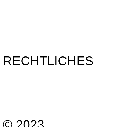
Veranstaltungen
Tagung
Messe
Kultur
Hochzeit
Firmenevents
RECHTLICHES
Impressum
Kontakt
Datenschutzerklärung
Cookie-Richtlinie (EU)
© 2023