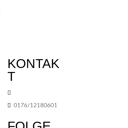
s
KONTAK
T
E-Mail senden
0176/12180601
FOLGE