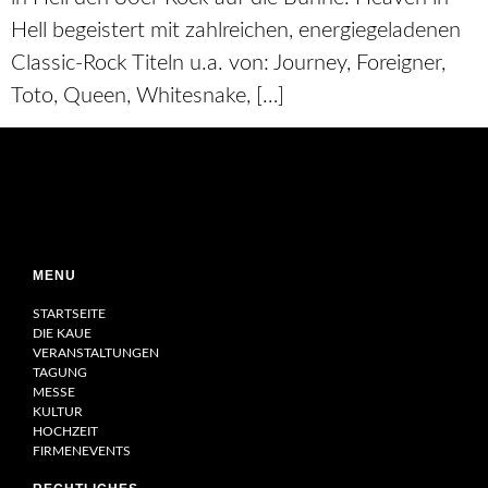
Hell begeistert mit zahlreichen, energiegeladenen
Classic-Rock Titeln u.a. von: Journey, Foreigner,
Toto, Queen, Whitesnake, […]
MENU
STARTSEITE
DIE KAUE
VERANSTALTUNGEN
TAGUNG
MESSE
KULTUR
HOCHZEIT
FIRMENEVENTS