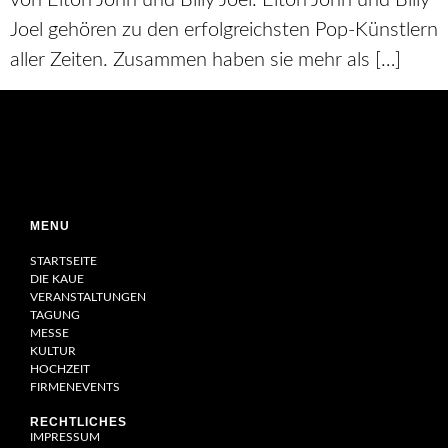
von Elton John und Billy Joel. Elton John und Billy
Joel gehören zu den erfolgreichsten Pop-Künstlern
aller Zeiten. Zusammen haben sie mehr als […]
MENU
STARTSEITE
DIE KAUE
VERANSTALTUNGEN
TAGUNG
MESSE
KULTUR
HOCHZEIT
FIRMENEVENTS
RECHTLICHES
IMPRESSUM