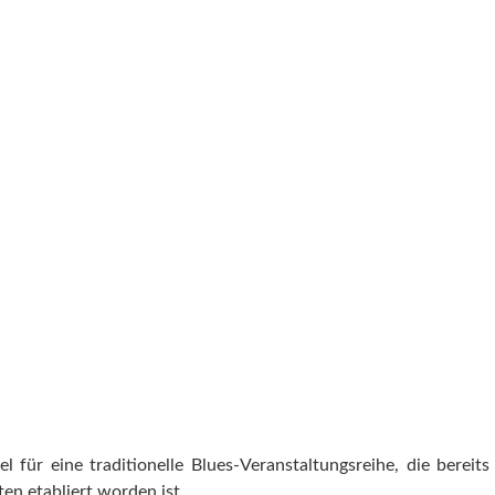
en
bel für eine traditionelle Blues-Veranstaltungsreihe, die ber
en etabliert worden ist