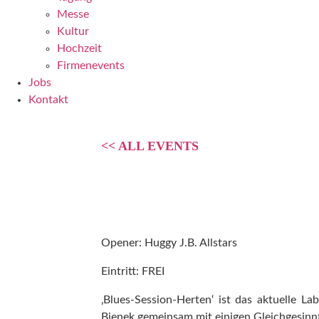
Messe
Kultur
Hochzeit
Firmenevents
Jobs
Kontakt
<< ALL EVENTS
4. Blue Session Hert
17
September
2021
Opener: Huggy J.B. Allstars
Eintritt: FREI
‚Blues-Session-Herten‘ ist das aktuelle La
Bienek gemeinsam mit einigen Gleichgesinnt