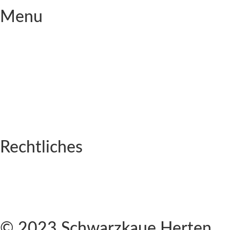
Menu
Startseite
Die Kaue
Veranstaltungen
Tagung
Messe
Kultur
Hochzeit
Firmenevents
Rechtliches
Impressum
Kontakt
Datenschutzerklärung
Cookie-Richtlinie (EU)
© 2023 Schwarzkaue Herten