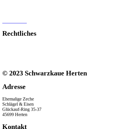
Tagung
Messe
Kultur
Hochzeit
Firmenevents
Rechtliches
Impressum
Kontakt
Datenschutzerklärung
Cookie-Richtlinie (EU)
© 2023 Schwarzkaue Herten
Adresse
Ehemalige Zeche
Schlägel & Eisen
Glückauf-Ring 35-37
45699 Herten
Kontakt