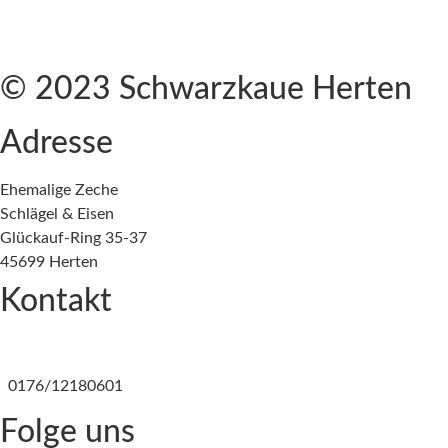
c
Kontakt
n
Datenschutzerklärung
h
Cookie-Richtlinie (EU)
t
© 2023 Schwarzkaue Herten
e
Adresse
n
,
Ehemalige Zeche
Schlägel & Eisen
N
Glückauf-Ring 35-37
a
45699 Herten
Kontakt
v
i
E-Mail senden
g
0176/12180601
a
Folge uns