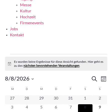
Messe
Kultur
Hochzeit
Firmenevents
Jobs
Kontakt
V
Es wurden keine Ergebnisse für diese Ansicht gefunden. Hier geht es
Hinweis
zu den
nächsten bevorstehenden Veranstaltungen
.
e
V
V
8/8/2026
Suche
Mona
r
Datum
e
e
wählen.
K
M
MONTAG
D
DIENSTAG
M
MITTWOCH
D
DONNERSTAG
F
FREITAG
S
SAMSTAG
S
SONNTA
a
r
r
0 Veranstaltungen
0 Veranstaltungen
0 Veranstaltungen
0 Veranstaltungen
0 Veranstaltungen
0 Veranstaltun
0 Veran
27
28
29
30
31
1
2
a
a
n
a
0 Veranstaltungen
0 Veranstaltungen
0 Veranstaltungen
0 Veranstaltungen
0 Veranstaltungen
0 Veranstaltun
0 Veran
3
4
5
6
7
8
9
l