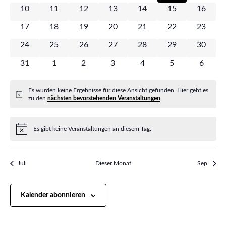
n
n
0 Veranstaltungen
0 Veranstaltungen
0 Veranstaltungen
0 Veranstaltungen
0 Veranstaltungen
0 Veranstaltung
0 Veran
10
11
12
13
14
15
16
s
e
s
0 Veranstaltungen
0 Veranstaltungen
0 Veranstaltungen
0 Veranstaltungen
0 Veranstaltungen
0 Veranstaltung
0 Veran
17
18
19
20
21
22
s
23
t
n
t
0 Veranstaltungen
0 Veranstaltungen
0 Veranstaltungen
0 Veranstaltungen
0 Veranstaltungen
0 Veranstaltung
0 Veran
24
25
26
27
28
29
30
t
a
d
a
0 Veranstaltungen
0 Veranstaltungen
0 Veranstaltungen
0 Veranstaltungen
0 Veranstaltungen
0 Veranstaltun
0 Veran
31
1
2
3
4
5
6
l
a
e
t
l
l
r
Es wurden keine Ergebnisse für diese Ansicht gefunden. Hier geht es
u
Hinweis
zu den
nächsten bevorstehenden Veranstaltungen
.
t
t
v
n
u
o
Es gibt keine Veranstaltungen an diesem Tag.
g
u
Hinweis
n
n
A
n
g
n
Juli
Dieser Monat
Sep.
V
g
e
s
e
Kalender abonnieren
i
n
r
e
c
S